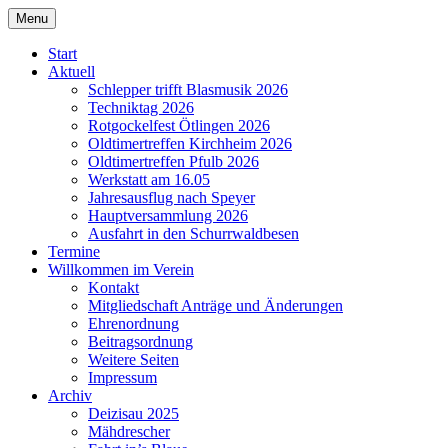
Skip
Menu
to
content
Start
Aktuell
Schlepper trifft Blasmusik 2026
Techniktag 2026
Rotgockelfest Ötlingen 2026
Oldtimertreffen Kirchheim 2026
Oldtimertreffen Pfulb 2026
Werkstatt am 16.05
Jahresausflug nach Speyer
Hauptversammlung 2026
Ausfahrt in den Schurrwaldbesen
Termine
Willkommen im Verein
Kontakt
Mitgliedschaft Anträge und Änderungen
Ehrenordnung
Beitragsordnung
Weitere Seiten
Impressum
Archiv
Deizisau 2025
Mähdrescher